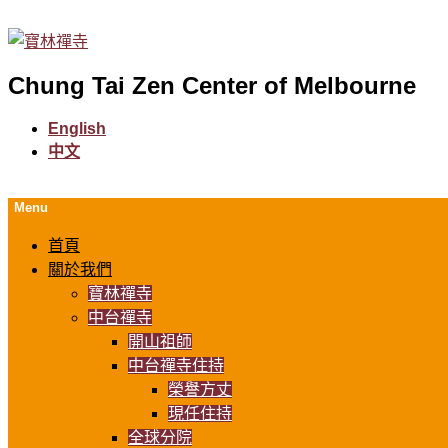
Chung Tai Zen Center of Melbourne
English
中文
Menu
首頁
關於我們
寶林禪寺
中台禪寺
開山祖師
中台禪寺住持
榮譽方丈
現任住持
全球分院