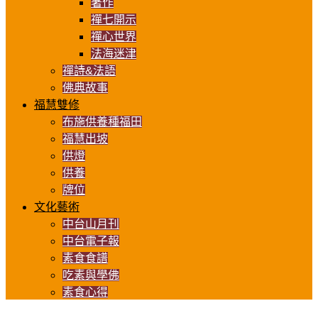
著作
禪七開示
禪心世界
法海迷津
禪詩&法語
佛典故事
福慧雙修
布施供養種福田
福慧出坡
供燈
供養
牌位
文化藝術
中台山月刊
中台電子報
素食食譜
吃素與學佛
素食心得