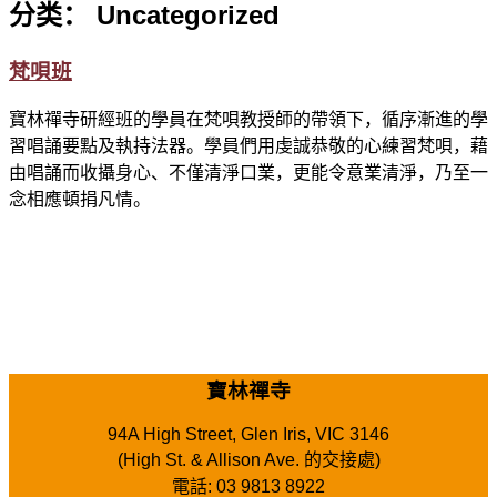
分类：
Uncategorized
梵唄班
寶林禪寺研經班的學員在梵唄教授師的帶領下，循序漸進的學
習唱誦要點及執持法器。學員們用虔誠恭敬的心練習梵唄，藉
由唱誦而收攝身心、不僅清淨口業，更能令意業清淨，乃至一
念相應頓捐凡情。
寶林禪寺
94A High Street, Glen Iris, VIC 3146
(High St. & Allison Ave. 的交接處)
電話: 03 9813 8922