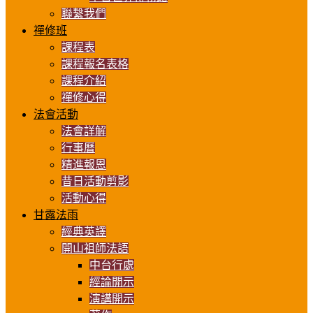
聯繫我們
禪修班
課程表
課程報名表格
課程介紹
禪修心得
法會活動
法會詳解
行事曆
精進報恩
昔日活動剪影
活動心得
甘露法雨
經典英譯
開山祖師法語
中台行處
經論開示
演講開示